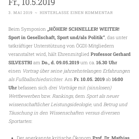
Fr., 10.5.2019
3. MAI 2019
~
HINTERLASSE EINEN KOMMENTAR
Beim Symposion
„HÖHER! SCHNELLER! WEITER!
Sport in Gesellschaft, Sport und/als Politik“
, das unter
tatkräftiger Unterstützung von ÖGDI-Mitgliedern
veranstaltet wird, hält Ehrenmitglied
Professor Gerhard
SILVESTRI
am
Do., d. 09.05.2019
um ca.
16.30 Uhr
einen
Vortrag über seine jahrzehntelangen Erfahrungen
als Fußballschiedsrichter
. Am
Fr. 10.05. 2019
ab
16:00
Uhr
befassen sich
drei Vorträge
mit
(sinnlosen)
Wettbewerben
bzw.
Rankings,
dem
Sport als neuer
wissenschaftlicher Leistungsideologie,
und
Betrug und
Täuschung in den Wissenschaften versus diversen
Sportarten
:
Der anerkannte kritische Ökonom
Prof. Dr. Mathias