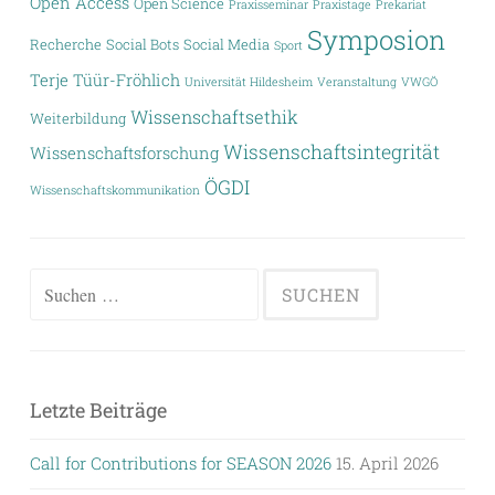
Open Access
Open Science
Praxisseminar
Praxistage
Prekariat
Symposion
Recherche
Social Bots
Social Media
Sport
Terje Tüür-Fröhlich
Universität Hildesheim
Veranstaltung
VWGÖ
Wissenschaftsethik
Weiterbildung
Wissenschaftsintegrität
Wissenschaftsforschung
ÖGDI
Wissenschaftskommunikation
Suchen
nach:
Letzte Beiträge
Call for Contributions for SEASON 2026
15. April 2026