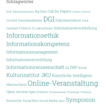
Schlagwörter
Call for Papers
Big Data
BAK
Bibliothekswesen
Citizen Science
DGI
Dokumentation
Covid19
Datenbankfehler
Ethik
Informationserschließung
Gerhard Fröhlich
IG LektorInnen
Informationsethik
Informationskompetenz
Informationsmanagement
Informationsvermittlung
Informationswissenschaft
IWP
ISI
Kritik
Kulturinstitut JKU
Künstliche Intelligenz
Online-Veranstaltung
Martina Kainz
Open Access
Open Science
Praxisseminar
Praxistage
Prekariat
Symposion
Recherche
Social Bots
Social Media
Sport