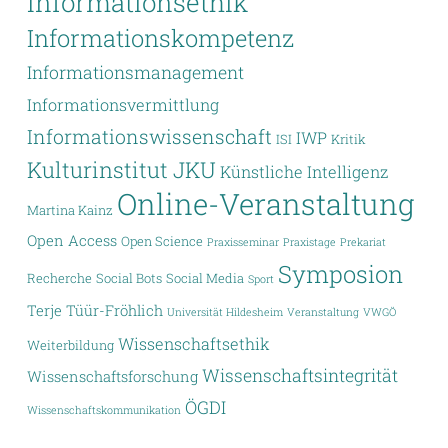
Informationsethik
Informationskompetenz
Informationsmanagement
Informationsvermittlung
Informationswissenschaft
IWP
ISI
Kritik
Kulturinstitut JKU
Künstliche Intelligenz
Online-Veranstaltung
Martina Kainz
Open Access
Open Science
Praxisseminar
Praxistage
Prekariat
Symposion
Recherche
Social Bots
Social Media
Sport
Terje Tüür-Fröhlich
Universität Hildesheim
Veranstaltung
VWGÖ
Wissenschaftsethik
Weiterbildung
Wissenschaftsintegrität
Wissenschaftsforschung
ÖGDI
Wissenschaftskommunikation