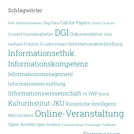
Schlagwörter
Call for Papers
Big Data
BAK
Bibliothekswesen
Citizen Science
DGI
Dokumentation
Covid19
Datenbankfehler
Ethik
Informationserschließung
Gerhard Fröhlich
IG LektorInnen
Informationsethik
Informationskompetenz
Informationsmanagement
Informationsvermittlung
Informationswissenschaft
IWP
ISI
Kritik
Kulturinstitut JKU
Künstliche Intelligenz
Online-Veranstaltung
Martina Kainz
Open Access
Open Science
Praxisseminar
Praxistage
Prekariat