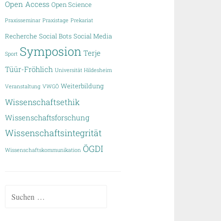
Open Access
Open Science
Praxisseminar
Praxistage
Prekariat
Recherche
Social Bots
Social Media
Symposion
Terje
Sport
Tüür-Fröhlich
Universität Hildesheim
Weiterbildung
Veranstaltung
VWGÖ
Wissenschaftsethik
Wissenschaftsforschung
Wissenschaftsintegrität
ÖGDI
Wissenschaftskommunikation
Suchen
nach: