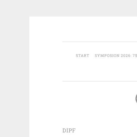
Zum
Österreichische Gesellschaft fü
Inhalt
springen
START
SYMPOSION 2026: 7
DIPF