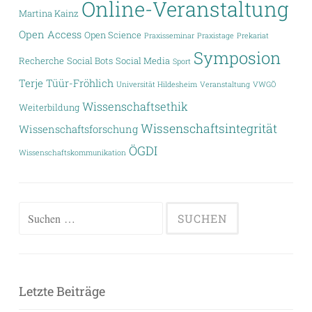
Online-Veranstaltung
Martina Kainz
Open Access
Open Science
Praxisseminar
Praxistage
Prekariat
Symposion
Recherche
Social Bots
Social Media
Sport
Terje Tüür-Fröhlich
Universität Hildesheim
Veranstaltung
VWGÖ
Wissenschaftsethik
Weiterbildung
Wissenschaftsintegrität
Wissenschaftsforschung
ÖGDI
Wissenschaftskommunikation
Suchen
nach:
Letzte Beiträge