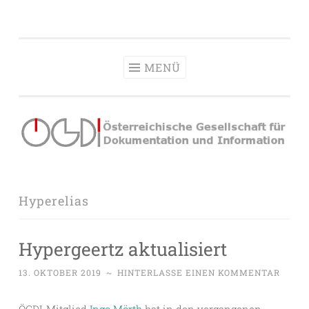
OeGDI
Zum
Österreichische Gesellschaft für Dokumentation &
Inhalt
Information
springen
MENÜ
Hyperelias
Hypergeertz aktualisiert
13. OKTOBER 2019
~
HINTERLASSE EINEN KOMMENTAR
ÖGDI-Mitglied
Ingo Mörth
hat in den vergangenen