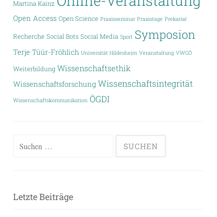
Online-Veranstaltung
Martina Kainz
Open Access
Open Science
Praxisseminar
Praxistage
Prekariat
Symposion
Recherche
Social Bots
Social Media
Sport
Terje Tüür-Fröhlich
Universität Hildesheim
Veranstaltung
VWGÖ
Wissenschaftsethik
Weiterbildung
Wissenschaftsintegrität
Wissenschaftsforschung
ÖGDI
Wissenschaftskommunikation
Suchen
nach:
Letzte Beiträge