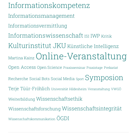
Informationskompetenz
Informationsmanagement
Informationsvermittlung
Informationswissenschaft
IWP
ISI
Kritik
Kulturinstitut JKU
Künstliche Intelligenz
Online-Veranstaltung
Martina Kainz
Open Access
Open Science
Praxisseminar
Praxistage
Prekariat
Symposion
Recherche
Social Bots
Social Media
Sport
Terje Tüür-Fröhlich
Universität Hildesheim
Veranstaltung
VWGÖ
Wissenschaftsethik
Weiterbildung
Wissenschaftsintegrität
Wissenschaftsforschung
ÖGDI
Wissenschaftskommunikation