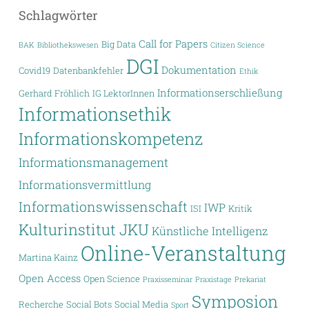
Schlagwörter
Call for Papers
Big Data
BAK
Bibliothekswesen
Citizen Science
DGI
Dokumentation
Covid19
Datenbankfehler
Ethik
Informationserschließung
Gerhard Fröhlich
IG LektorInnen
Informationsethik
Informationskompetenz
Informationsmanagement
Informationsvermittlung
Informationswissenschaft
IWP
ISI
Kritik
Kulturinstitut JKU
Künstliche Intelligenz
Online-Veranstaltung
Martina Kainz
Open Access
Open Science
Praxisseminar
Praxistage
Prekariat
Symposion
Recherche
Social Bots
Social Media
Sport