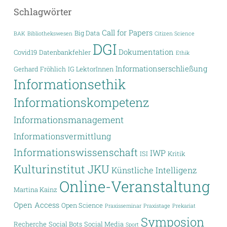
Schlagwörter
Call for Papers
Big Data
BAK
Bibliothekswesen
Citizen Science
DGI
Dokumentation
Covid19
Datenbankfehler
Ethik
Informationserschließung
Gerhard Fröhlich
IG LektorInnen
Informationsethik
Informationskompetenz
Informationsmanagement
Informationsvermittlung
Informationswissenschaft
IWP
ISI
Kritik
Kulturinstitut JKU
Künstliche Intelligenz
Online-Veranstaltung
Martina Kainz
Open Access
Open Science
Praxisseminar
Praxistage
Prekariat
Symposion
Recherche
Social Bots
Social Media
Sport