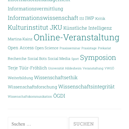
Informationsvermittlung
Informationswissenschaft
IWP
ISI
Kritik
Kulturinstitut JKU
Künstliche Intelligenz
Online-Veranstaltung
Martina Kainz
Open Access
Open Science
Praxisseminar
Praxistage
Prekariat
Symposion
Recherche
Social Bots
Social Media
Sport
Terje Tüür-Fröhlich
Universität Hildesheim
Veranstaltung
VWGÖ
Wissenschaftsethik
Weiterbildung
Wissenschaftsintegrität
Wissenschaftsforschung
ÖGDI
Wissenschaftskommunikation
Suchen