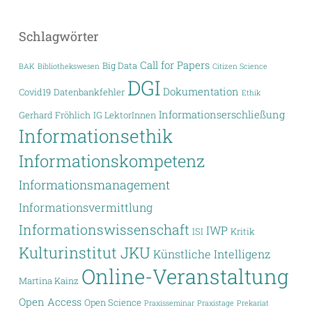
Schlagwörter
Call for Papers
Big Data
BAK
Bibliothekswesen
Citizen Science
DGI
Dokumentation
Covid19
Datenbankfehler
Ethik
Informationserschließung
Gerhard Fröhlich
IG LektorInnen
Informationsethik
Informationskompetenz
Informationsmanagement
Informationsvermittlung
Informationswissenschaft
IWP
ISI
Kritik
Kulturinstitut JKU
Künstliche Intelligenz
Online-Veranstaltung
Martina Kainz
Open Access
Open Science
Praxisseminar
Praxistage
Prekariat