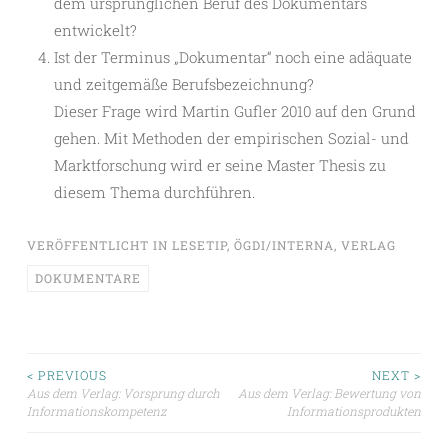
dem ursprünglichen Beruf des Dokumentars
entwickelt?
Ist der Terminus „Dokumentar“ noch eine adäquate
und zeitgemäße Berufsbezeichnung?
Dieser Frage wird Martin Gufler 2010 auf den Grund
gehen. Mit Methoden der empirischen Sozial- und
Marktforschung wird er seine Master Thesis zu
diesem Thema durchführen.
VERÖFFENTLICHT IN
LESETIP
,
ÖGDI/INTERNA
,
VERLAG
DOKUMENTARE
Beitragsnavigation
< PREVIOUS
NEXT >
Aus dem Verlag: Vorsprung durch
Aus dem Verlag: Bewertung von
Informationskompetenz
Informationsprodukten