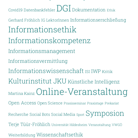
DGI
Dokumentation
Covid19
Datenbankfehler
Ethik
Informationserschließung
Gerhard Fröhlich
IG LektorInnen
Informationsethik
Informationskompetenz
Informationsmanagement
Informationsvermittlung
Informationswissenschaft
IWP
ISI
Kritik
Kulturinstitut JKU
Künstliche Intelligenz
Online-Veranstaltung
Martina Kainz
Open Access
Open Science
Praxisseminar
Praxistage
Prekariat
Symposion
Recherche
Social Bots
Social Media
Sport
Terje Tüür-Fröhlich
Universität Hildesheim
Veranstaltung
VWGÖ
Wissenschaftsethik
Weiterbildung