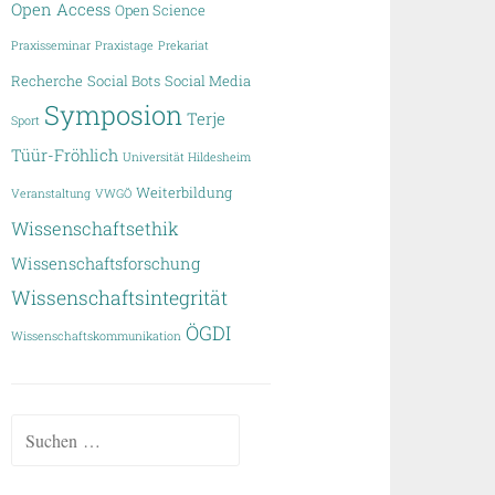
Open Access
Open Science
Praxisseminar
Praxistage
Prekariat
Recherche
Social Bots
Social Media
Symposion
Terje
Sport
Tüür-Fröhlich
Universität Hildesheim
Weiterbildung
Veranstaltung
VWGÖ
Wissenschaftsethik
Wissenschaftsforschung
Wissenschaftsintegrität
ÖGDI
Wissenschaftskommunikation
Suchen
nach: