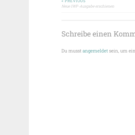
Beitragsnavigat
< PREVIOUS
Neue IWP-Ausgabe erschienen
Schreibe einen Kom
Du musst
angemeldet
sein, um ei