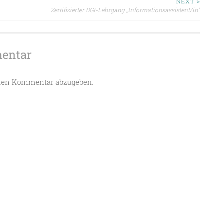
ion
NEXT >
Zertifizierter DGI-Lehrgang „Informationsassistent/in“
mentar
nen Kommentar abzugeben.