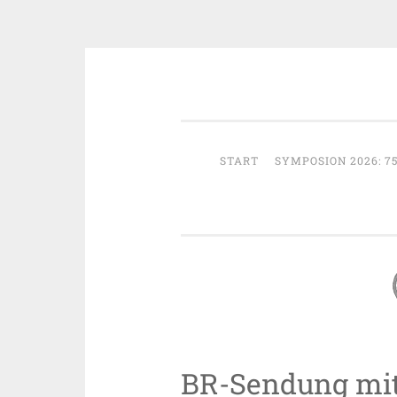
Zum
Österreichische Gesellschaft fü
Inhalt
springen
START
SYMPOSION 2026: 7
BR-Sendung mi