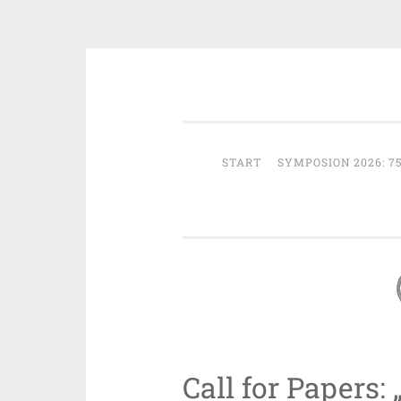
Zum
Österreichische Gesellschaft fü
Inhalt
springen
START
SYMPOSION 2026: 7
Call for Papers: