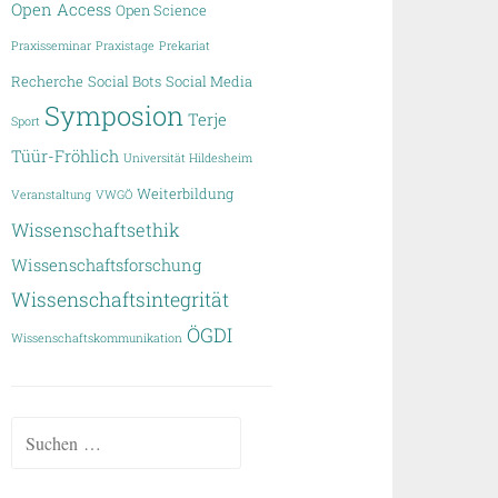
Open Access
Open Science
Praxisseminar
Praxistage
Prekariat
Recherche
Social Bots
Social Media
Symposion
Terje
Sport
Tüür-Fröhlich
Universität Hildesheim
Weiterbildung
Veranstaltung
VWGÖ
Wissenschaftsethik
Wissenschaftsforschung
Wissenschaftsintegrität
ÖGDI
Wissenschaftskommunikation
Suchen
nach: