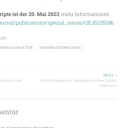
pte ist der 20. Mai 2023
, mehr Informationen
urnal/publications/special_issues/QEJ6235286
ERS
INFRASTRUKTUR
INFORMATIONSETHIK
ion
NEXT >
schung in der
DGI-Onlineseminar: Mastodon als freie Twitter-
Alternative
mentar
nen Kommentar abzugeben.