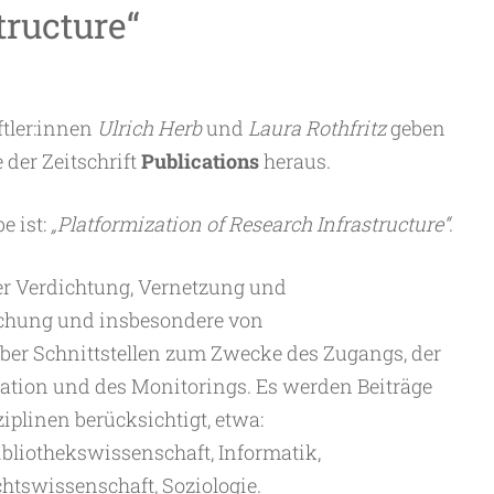
tructure“
tler:innen
Ulrich Herb
und
Laura Rothfritz
geben
 der Zeitschrift
Publications
heraus.
e ist:
„Platformization of Research Infrastructure“
.
er Verdichtung, Vernetzung und
chung und insbesondere von
ber Schnittstellen zum Zwecke des Zugangs, der
ation und des Monitorings. Es werden Beiträge
iplinen berücksichtigt, etwa:
bliothekswissenschaft, Informatik,
htswissenschaft, Soziologie.