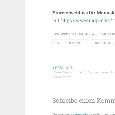
Einreichschluss für Manuskri
auf:
https://www.mdpi.com/jo
VERÖFFENTLICHT IN
CALL FOR PAP
CALL FOR PAPERS
FORSCHUNGS
Beitragsnavigat
< PREVIOUS
Kostenfreier Online-Vortrag zu offener For
Mathematik
Schreibe einen Kom
Du musst
angemeldet
sein, um ei