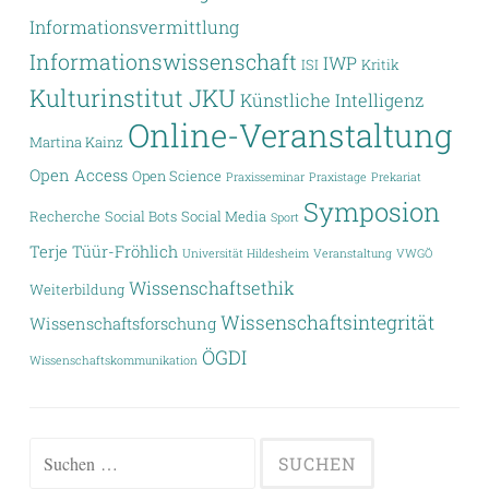
Informationsvermittlung
Informationswissenschaft
IWP
ISI
Kritik
Kulturinstitut JKU
Künstliche Intelligenz
Online-Veranstaltung
Martina Kainz
Open Access
Open Science
Praxisseminar
Praxistage
Prekariat
Symposion
Recherche
Social Bots
Social Media
Sport
Terje Tüür-Fröhlich
Universität Hildesheim
Veranstaltung
VWGÖ
Wissenschaftsethik
Weiterbildung
Wissenschaftsintegrität
Wissenschaftsforschung
ÖGDI
Wissenschaftskommunikation
Suchen
nach: