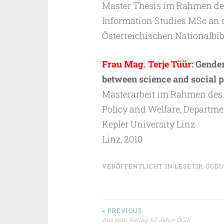
Master Thesis im Rahmen des
Information Studies MSc an d
Österreichischen Nationalbibl
Frau Mag. Terje Tüür:
Gender
between science and social p
Masterarbeit im Rahmen des 
Policy and Welfare, Departmen
Kepler University Linz
Linz, 2010
VERÖFFENTLICHT IN
LESETIP
,
ÖGDI
Beitragsnavigat
< PREVIOUS
Aus dem Verlag: 60 Jahre ÖGDI