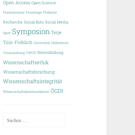
Open Access
Open Science
Praxisseminar
Praxistage
Prekariat
Recherche
Social Bots
Social Media
Symposion
Terje
Sport
Tüür-Fröhlich
Universität Hildesheim
Weiterbildung
Veranstaltung
VWGÖ
Wissenschaftsethik
Wissenschaftsforschung
Wissenschaftsintegrität
ÖGDI
Wissenschaftskommunikation
Suchen
nach: