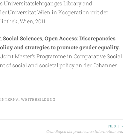
 Universitätslehrganges Library and
er Universität Wien in Kooperation mit der
iothek, Wien, 2011
, Social Sciences, Open Access: Discrepancies
olicy and strategies to promote gender equality.
Joint Master’s Programme in Comparative Social
t of social and societal policy an der Johannes
/INTERNA
,
WEITERBILDUNG
ion
NEXT >
Grundlagen der praktischen Information und