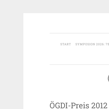
Zum
Österreichische Gesellschaft fü
Inhalt
springen
START
SYMPOSION 2026: 7
ÖGDI-Preis 2012