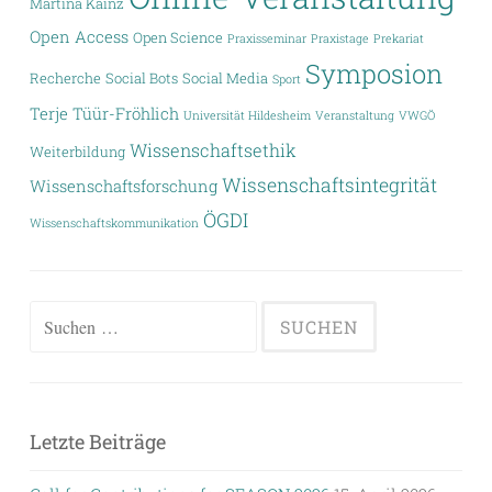
Martina Kainz
Open Access
Open Science
Praxisseminar
Praxistage
Prekariat
Symposion
Recherche
Social Bots
Social Media
Sport
Terje Tüür-Fröhlich
Universität Hildesheim
Veranstaltung
VWGÖ
Wissenschaftsethik
Weiterbildung
Wissenschaftsintegrität
Wissenschaftsforschung
ÖGDI
Wissenschaftskommunikation
Suchen
nach:
Letzte Beiträge