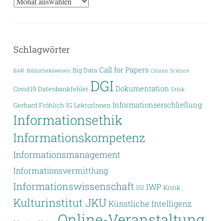
Archiv
Schlagwörter
Call for Papers
Big Data
BAK
Bibliothekswesen
Citizen Science
DGI
Dokumentation
Covid19
Datenbankfehler
Ethik
Informationserschließung
Gerhard Fröhlich
IG LektorInnen
Informationsethik
Informationskompetenz
Informationsmanagement
Informationsvermittlung
Informationswissenschaft
IWP
ISI
Kritik
Kulturinstitut JKU
Künstliche Intelligenz
Online-Veranstaltung