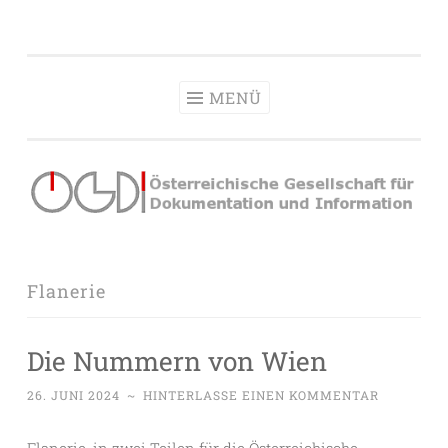
OeGDI
Zum
Österreichische Gesellschaft für Dokumentation &
Inhalt
Information
springen
MENÜ
Flanerie
Die Nummern von Wien
26. JUNI 2024
~
HINTERLASSE EINEN KOMMENTAR
Flanerie, in zwei Teilen für die Österreichische