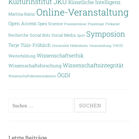
Kulturinstitut JKU
Künstliche Intelligenz
Online-Veranstaltung
Martina Kainz
Open Access
Open Science
Praxisseminar
Praxistage
Prekariat
Symposion
Recherche
Social Bots
Social Media
Sport
Terje Tüür-Fröhlich
Universität Hildesheim
Veranstaltung
VWGÖ
Wissenschaftsethik
Weiterbildung
Wissenschaftsintegrität
Wissenschaftsforschung
ÖGDI
Wissenschaftskommunikation
Suchen
nach:
Letzte Beiträge