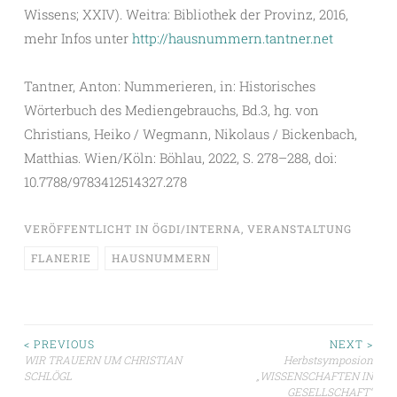
Wissens; XXIV). Weitra: Bibliothek der Provinz, 2016,
mehr Infos unter
http://hausnummern.tantner.net
Tantner, Anton: Nummerieren, in: Historisches
Wörterbuch des Mediengebrauchs, Bd.3, hg. von
Christians, Heiko / Wegmann, Nikolaus / Bickenbach,
Matthias. Wien/Köln: Böhlau, 2022, S. 278–288, doi:
10.7788/9783412514327.278
VERÖFFENTLICHT IN
ÖGDI/INTERNA
,
VERANSTALTUNG
FLANERIE
HAUSNUMMERN
Beitragsnavigation
< PREVIOUS
NEXT >
WIR TRAUERN UM CHRISTIAN
Herbstsymposion
SCHLÖGL
„WISSENSCHAFTEN IN
GESELLSCHAFT“